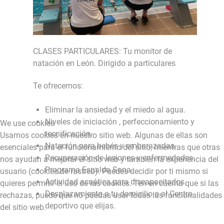
CLASES PARTICULARES: Tu monitor de
natación en León. Dirigido a particulares
Te ofrecemos:
Eliminar la ansiedad y el miedo al agua.
Niveles de iniciación , perfeccionamiento y
We use cookies
tecnificación.
Usamos cookies en nuestro sitio web. Algunas de ellas son
Natación para bebés y embarazadas.
esenciales para el funcionamiento del sitio, mientras que otras
Recuperación de lesiones y enfermedades.
nos ayudan a mejorar el sitio web y también la experiencia del
Programa Espalda Sana.
usuario (cookies de rastreo). Puedes decidir por ti mismo si
Actividad acuática para discapacitados.
quieres permitir el uso de las cookies. Ten en cuenta que si las
Desplazamiento a tu domicilio o al Centro
rechazas, puede que no puedas usar todas las funcionalidades
deportivo que elijas.
del sitio web.